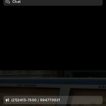
Chat
(21)2413-7500 / 994770021